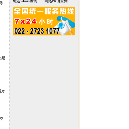
域名whois查询
网站PR值查询
务
：
动态服
。
要对
空