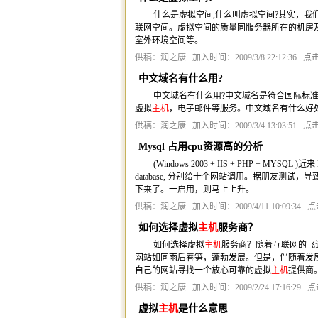
-- 什么是虚拟空间,什么叫虚拟空间?其实，
联网空间。虚拟空间的质量同服务器所在的机房
室外环境空间等。
供稿：润之康 加入时间：2009/3/8 22:12:36 点击
中文域名有什么用?
-- 中文域名有什么用?中文域名是符合国际标
虚拟
主机
，电子邮件等服务。中文域名有什么好处
供稿：润之康 加入时间：2009/3/4 13:03:51 点击
Mysql 占用cpu资源高的分析
-- (Windows 2003 + IIS + PHP + MYSQL
database, 分别给十个网站调用。据朋友测试，导致 
下来了。一启用，则马上上升。
供稿：润之康 加入时间：2009/4/11 10:09:34 点
如何选择虚拟
主机
服务商？
-- 如何选择虚拟
主机
服务商？随着互联网的飞
网站如同雨后春笋，蓬勃发展。但是，伴随着发
自己的网站寻找一个放心可靠的虚拟
主机
提供商
供稿：润之康 加入时间：2009/2/24 17:16:29 点
虚拟
主机
是什么意思