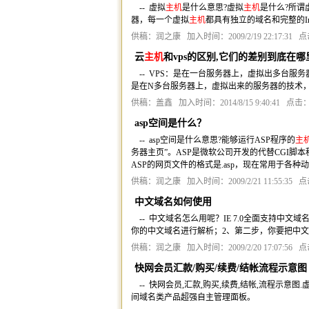
-- 虚拟
主机
是什么意思?虚拟
主机
是什么?所谓
器，每一个虚拟
主机
都具有独立的域名和完整的Inte
供稿：润之康 加入时间：2009/2/19 22:17:31 点
云
主机
和vps的区别,它们的差别到底在
-- VPS：是在一台服务器上，虚拟出多台服务
是在N多台服务器上，虚拟出来的服务器的技术
供稿：盖鑫 加入时间：2014/8/15 9:40:41 点击：
asp空间是什么？
-- asp空间是什么意思?能够运行ASP程序的
主
务器主页”。ASP是微软公司开发的代替CGI
ASP的网页文件的格式是.asp，现在常用于各种
供稿：润之康 加入时间：2009/2/21 11:55:35 点
中文域名如何使用
-- 中文域名怎么用呢？IE 7.0全面支持中文
你的中文域名进行解析；2、第二步，你要把中
供稿：润之康 加入时间：2009/2/20 17:07:56 点
快网会员汇款/购买/续费/结帐流程示意图
-- 快网会员,汇款,购买,续费,结帐,流程示意图.
间域名类产品超强自主管理面板。