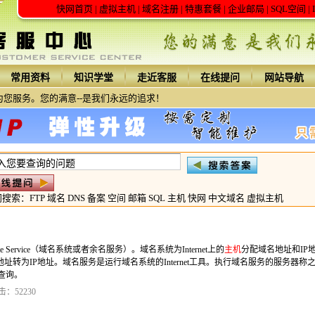
快网首页
|
虚拟主机
|
域名注册
|
特惠套餐
|
企业邮局
|
SQL空间
|
常用资料
知识学堂
走近客服
在线提问
网站导航
您服务。您的满意--是我们永远的追求！
门搜索：
FTP
域名
DNS
备案
空间
邮箱
SQL
主机
快网
中文域名
虚拟主机
 Name Service（域名系统或者余名服务）。域名系统为Internet上的
主机
分配域名地址和IP
转为IP地址。域名服务是运行域名系统的Internet工具。执行域名服务的服务器称
查询。
击：52230