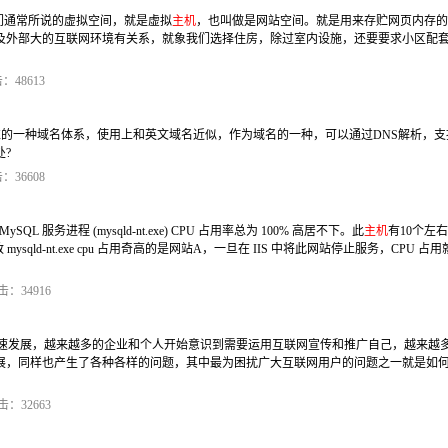
我们通常所说的虚拟空间，就是虚拟
主机
，也叫做是网站空间。就是用来存贮网页内存的
及外部大的互联网环境有关系，就象我们选择住房，除过室内设施，还要要求小区配
：48613
准的一种域名体系，使用上和英文域名近似，作为域名的一种，可以通过DNS解析，支
?
：36608
 )近来 MySQL 服务进程 (mysqld-nt.exe) CPU 占用率总为 100% 高居不下。此
主机
有10个左
mysqld-nt.exe cpu 占用奇高的是网站A，一旦在 IIS 中将此网站停止服务，CPU 占
击：34916
速发展，越来越多的企业和个人开始意识到需要运用互联网宣传和推广自己，越来越
展，同样也产生了各种各样的问题，其中最为困扰广大互联网用户的问题之一就是如
。
击：32663