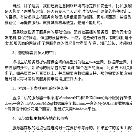
当然，除了速度，我们还要注意网络环境的稳定性和安全性，比如服务商
是否购买了网关防火墙，是否有专人全天24小时监视来自网络的各种攻击
的目标。有些
虚拟主机
服务商随便找条低带宽的线路，再东拼西凑一些设备，找两
就仓促上马提供服务。就算其价格再便宜，也是不能用的。
服务稳定性源于服务商的基础设施。配置较高档的服务器，配有冗余设备、R
发电机;有保持恒温、恒湿的设备等等。当然，这些硬件设施，有时我们是
(比如服务商的网站)多了解服务商的情况非常重要!毕竟，知己知彼，才能找
3、想想你需要多大的空间
虚拟主机
服务器提供硬盘空间的类型分为独立Web空间、
数据库空间
、
布信息的多少。如果你的网站包含有10到150个左右的页面，每页算上相关图
多了。如果页面在几百页以上，并且需要有数据库支持，那你需要的相应空间应
足时可以再补差价向服务商申请增加空间大小。
3、考虑一下
虚拟主机
的软件条件
虚拟主机
的服务器一般采用Windows(NT)和UNIX(linux)两种服务
dows平台的 IIS/Access/MsSql
数据库空间
和Linux平台的MySQL/PHP
数据库
et网页设计的公司用户而言，则最好采用Windows平台。
4、认识
虚拟主机
所在地点和价格
服务器存放的地点也是选购时一定要仔细考虑的。如果宣传的范围主要