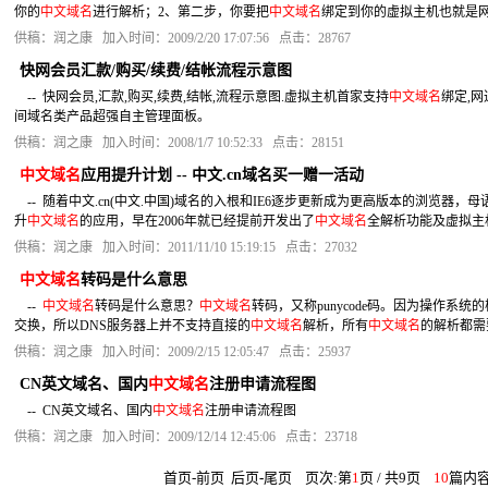
你的
中文域名
进行解析；2、第二步，你要把
中文域名
绑定到你的虚拟主机也就是
供稿：润之康 加入时间：2009/2/20 17:07:56 点击：28767
快网会员汇款/购买/续费/结帐流程示意图
-- 快网会员,汇款,购买,续费,结帐,流程示意图.虚拟主机首家支持
中文域名
绑定,网
间域名类产品超强自主管理面板。
供稿：润之康 加入时间：2008/1/7 10:52:33 点击：28151
中文域名
应用提升计划 -- 中文.cn域名买一赠一活动
-- 随着中文.cn(中文.中国)域名的入根和IE6逐步更新成为更高版本的浏览器，母
升
中文域名
的应用，早在2006年就已经提前开发出了
中文域名
全解析功能及虚拟主
供稿：润之康 加入时间：2011/11/10 15:19:15 点击：27032
中文域名
转码是什么意思
--
中文域名
转码是什么意思？
中文域名
转码，又称punycode码。因为操作系
交换，所以DNS服务器上并不支持直接的
中文域名
解析，所有
中文域名
的解析都需要
供稿：润之康 加入时间：2009/2/15 12:05:47 点击：25937
CN英文域名、国内
中文域名
注册申请流程图
-- CN英文域名、国内
中文域名
注册申请流程图
供稿：润之康 加入时间：2009/12/14 12:45:06 点击：23718
首页-前页
后页
-
尾页
页次:第
1
页 / 共9页
10
篇内容