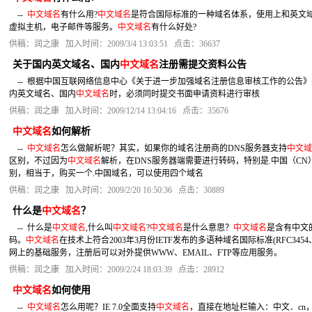
--
中文域名
有什么用?
中文域名
是符合国际标准的一种域名体系，使用上和英文域
虚拟主机，电子邮件等服务。
中文域名
有什么好处?
供稿：润之康 加入时间：2009/3/4 13:03:51 点击：36637
关于国内英文域名、国内
中文域名
注册需提交资料公告
-- 根据中国互联网络信息中心《关于进一步加强域名注册信息审核工作的公告
内英文域名、国内
中文域名
时，必须同时提交书面申请资料进行审核
供稿：润之康 加入时间：2009/12/14 13:04:16 点击：35676
中文域名
如何解析
--
中文域名
怎么做解析呢？其实，如果你的域名注册商的DNS服务器支持
中文域
区别，不过因为
中文域名
解析，在DNS服务器端需要进行转码，特别是.中国（CN
别，相当于，购买一个.中国域名，可以使用四个域名
供稿：润之康 加入时间：2009/2/20 16:50:36 点击：30889
什么是
中文域名
？
-- 什么是
中文域名
,什么叫
中文域名
?
中文域名
是什么意思？
中文域名
是含有中文
码。
中文域名
在技术上符合2003年3月份IETF发布的多语种域名国际标准(RFC3454、RFC
网上的基础服务，注册后可以对外提供WWW、EMAIL、FTP等应用服务。
供稿：润之康 加入时间：2009/2/24 18:03:39 点击：28912
中文域名
如何使用
--
中文域名
怎么用呢？IE 7.0全面支持
中文域名
，直接在地址栏输入：中文．cn