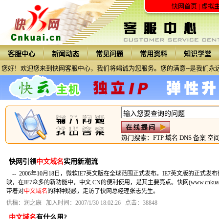
快网首页
|
虚拟
客服中心
新闻动态
常见问题
常用资料
知识学堂
您好！欢迎您来到快网客服中心，我们将竭诚为您服务。您的满意--是我们永
热门搜索：
FTP
域名
DNS
备案
空
快网引领
中文域名
实用新潮流
-- 2006年10月18日，微软IE7英文版在全球范围正式发布。IE7英文版的正
映，在IE7众多的新功能中，中文.CN的便利使用，是其主要亮点。快网(www.cnkuai
带着对
中文域名
的种种疑惑，走访了快网总经理张志先生。
供稿：润之康 加入时间：2007/1/30 18:02:26 点击：38848
中文域名
有什么用?