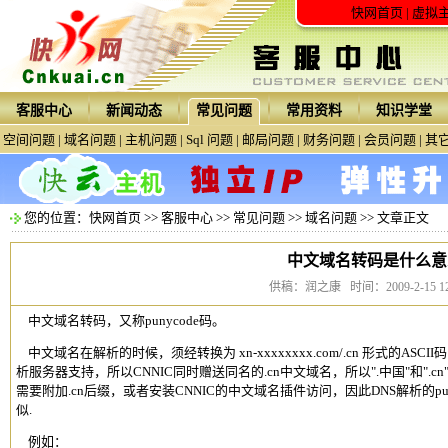
快网首页
|
虚拟
客服中心
新闻动态
常见问题
常用资料
知识学堂
空间问题
|
域名问题
|
主机问题
|
Sql 问题
|
邮局问题
|
财务问题
|
会员问题
|
其
您的位置：
快网首页
>>
客服中心
>>
常见问题
>>
域名问题
>> 文章正文
中文域名转码是什么意
供稿：润之康 时间：2009-2-15 12:
中文域名
转码，又称punycode码。
中文域名
在解析的时候，须经转换为 xn-xxxxxxxx.com/.cn 形式的ASC
析服务器支持，所以CNNIC同时赠送同名的.cn
中文域名
，所以".中国"和".cn
需要附加.cn后缀，或者安装CNNIC的
中文域名
插件访问，因此DNS解析的punyc
似.
例如：