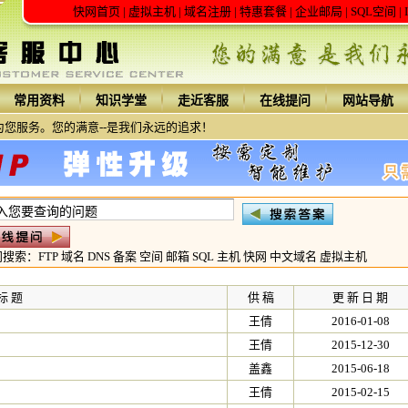
快网首页
|
虚拟主机
|
域名注册
|
特惠套餐
|
企业邮局
|
SQL空间
|
常用资料
知识学堂
走近客服
在线提问
网站导航
您服务。您的满意--是我们永远的追求！
门搜索：
FTP
域名
DNS
备案
空间
邮箱
SQL
主机
快网
中文域名
虚拟主机
标 题
供 稿
更 新 日 期
王倩
2016-01-08
王倩
2015-12-30
盖鑫
2015-06-18
王倩
2015-02-15