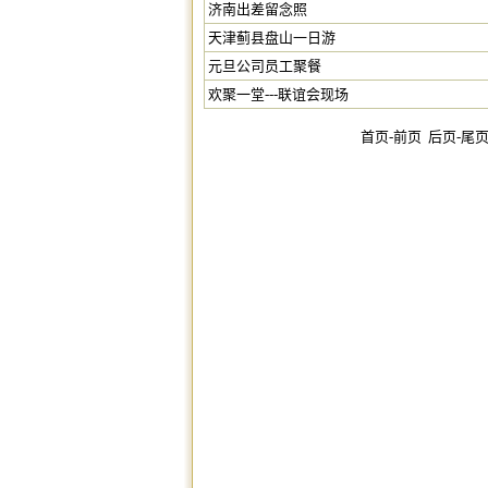
济南出差留念照
天津蓟县盘山一日游
元旦公司员工聚餐
欢聚一堂---联谊会现场
首页-前页 后页-尾