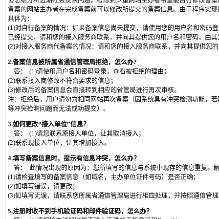
备案的网站主办者在完成备案前可以修改所提交的备案信息。由于程序实现
具体为：
(1)对自行备案的情况：如果备案信息尚未提交，请使用您的用户名和密码
已经提交，请和您的接入服务商联系，并向其提供您的用户名和密码，由其
(2)对接入服务商代备案的情况：请和您的接入服务商联系，并向其提供您
2.备案信息被所属省通信管理局拒绝，怎么办?
答： (1)请使用用户名和密码登录，查看被拒绝的理由；
(2)联系接入商修改不符合要求的信息；
(3)修改后的备案信息会直接转到相应的省管局进行再次审核。
注：拒绝后，用户请勿为相同网站再次备案（因系统具有冲突检测功能，若
等冲突检测问题而无法成功提交）。
3.如何更改“接入单位”信息？
答： (1)请您联系原接入单位，让其取消接入；
(2)联系现接入单位，让其增加接入。
4.填写备案信息时，提示有信息冲突，怎么办？
答： 此情况出现的原因为：您所填写的信息与系统中现存的信息重复。
(1)请检查填写的备案信息（如域名，主办单位证件号码）是否正确；
(2)如填写错误，请更改；
(3)如填写无误，请联系您所属省通信管理局进行相应处理，并按照通信管
5.注册时收不到手机验证码和邮件验证码，怎么办？