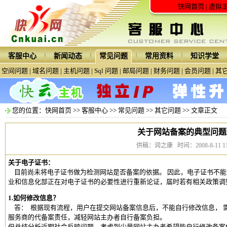
快网首页
|
虚拟
客服中心
新闻动态
常见问题
常用资料
知识学堂
空间问题
|
域名问题
|
主机问题
|
Sql 问题
|
邮局问题
|
财务问题
|
会员问题
|
其
您的位置：
快网首页
>>
客服中心
>>
常见问题
>>
其它问题
>> 文章正文
关于网站备案的典型问题
供稿：润之康 时间：2008-8-11 11:
关于电子证书：
目前尚未将电子证书做为检测网站是否备案的依据。 因此，电子证书不能
业和信息化部正在对电子证书的必要性进行重新论证，届时若有相关政策调
1.如何修改信息？
答： 根据现有流程，用户在提交网站备案信息后，不能自行修改信息， 
服务商的代备案责任，减轻网站主办者自行备案负担。
但总结分析近期社会反映问题，考虑到少量网站主办者希望能自行修改备案