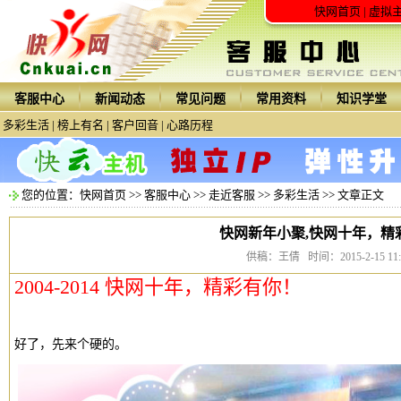
快网首页
|
虚拟
客服中心
新闻动态
常见问题
常用资料
知识学堂
多彩生活
|
榜上有名
|
客户回音
|
心路历程
您的位置：
快网首页
>>
客服中心
>>
走近客服
>>
多彩生活
>> 文章正文
快网新年小聚,快网十年，精
供稿：王倩 时间：2015-2-15 11:0
2004-2014 快网十年，精彩有你！
好了，先来个硬的。