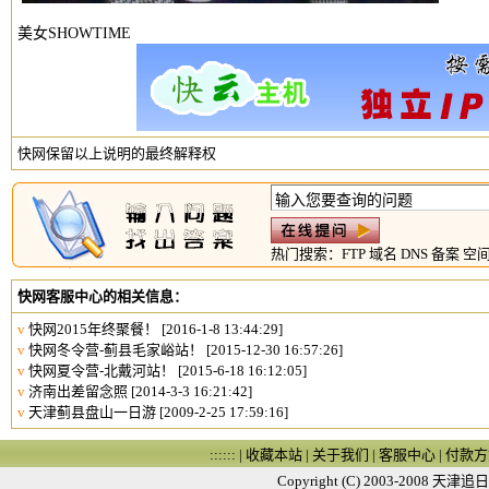
美女SHOWTIME
快网保留以上说明的最终解释权
热门搜索：
FTP
域名
DNS
备案
空
快网客服中心的相关信息：
v
快网2015年终聚餐！
[2016-1-8 13:44:29]
v
快网冬令营-蓟县毛家峪站！
[2015-12-30 16:57:26]
v
快网夏令营-北戴河站！
[2015-6-18 16:12:05]
v
济南出差留念照
[2014-3-3 16:21:42]
v
天津蓟县盘山一日游
[2009-2-25 17:59:16]
:::::: |
收藏本站
|
关于我们
|
客服中心
|
付款方
Copyright (C) 2003-2008
天津追日