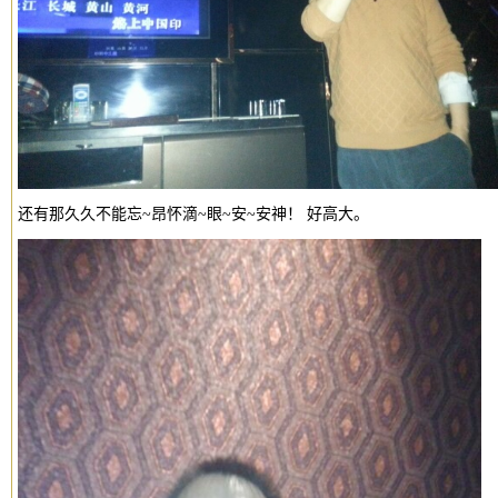
还有那久久不能忘~昂怀滴~眼~安~安神！
好高大。