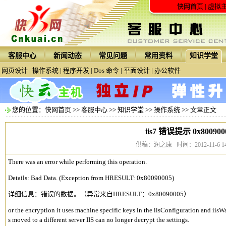
快网首页
|
虚拟
客服中心
新闻动态
常见问题
常用资料
知识学堂
网页设计
|
操作系统
|
程序开发
|
Dos 命令
|
平面设计
|
办公软件
您的位置：
快网首页
>>
客服中心
>>
知识学堂
>>
操作系统
>> 文章正文
iis7 错误提示 0x800900
供稿：润之康 时间：2012-11-6 14:
There was an error while performing this operation.
Details: Bad Data. (Exception from HRESULT: 0x80090005)
详细信息：错误的数据。（异常来自HRESULT：0x80090005）
or the encryption it uses machine specific keys in the iisConfiguration and iis
s moved to a different server IIS can no longer decrypt the settings.