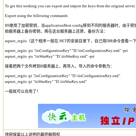
To get this working you can export and import the keys from the original server.
Export using the following commands
IIS使用了加密密钥，当applicationHost.config移到不同的服务器
始服务器上备份密钥，再在这台服务器上还原，备份方法：
aspnet_regiis（这个程序一般在.NET的安装目录下，自己用DIR命令查看一下
aspnet_regiis -px "iisConfigurationKey" "D:\iisConfigurationKey.xml" -pri
aspnet_regiis -px "iisWasKey" "D:\iisWasKey.xml" -pri
接着把两个文件拷到B服务器上，再导入，导入的命令参数为：
aspnet_regiis -pi "iisConfigurationKey" "D:\iisConfigurationKey.xml"
aspnet_regiis -pi "iisWasKey" "D:\iisWasKey.xml"
一般就可以合用了！
快网保留以上说明的最终解释权