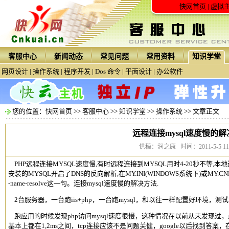
快网首页
|
虚拟
客服中心
新闻动态
常见问题
常用资料
知识学堂
网页设计
|
操作系统
|
程序开发
|
Dos 命令
|
平面设计
|
办公软件
您的位置：
快网首页
>>
客服中心
>>
知识学堂
>>
操作系统
>> 文章正文
远程连接mysql速度慢的
供稿：润之康 时间：2011-5-5 11:1
PHP远程连接MYSQL速度慢,有时远程连接到MYSQL用时4-20秒不等,本
安装的MYSQL开启了DNS的反向解析,在MY.INI(WINDOWS系统下)或MY.CNF(
-name-resolve这一句。连接mysql速度慢的解决方法.
2台服务器，一台跑iis+php，一台跑mysql，和以往一样配置好环境，测
跑应用的时候发现php访问mysql速度很慢，这种情况在以前从未发现过，
基本上都在1,2ms之间，tcp连接应该不是问题关健，google以后找到答案，在my.ini文