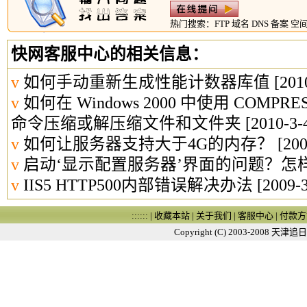
热门搜索：
FTP
域名
DNS
备案
空
快网客服中心的相关信息：
v
如何手动重新生成性能计数器库值
[2010
v
如何在 Windows 2000 中使用 COMPRE
命令压缩或解压缩文件和文件夹
[2010-3-4
v
如何让服务器支持大于4G的内存？
[200
v
启动‘显示配置服务器’界面的问题？怎
v
IIS5 HTTP500内部错误解决办法
[2009-3
:::::: |
收藏本站
|
关于我们
|
客服中心
|
付款方
Copyright (C) 2003-2008
天津追日