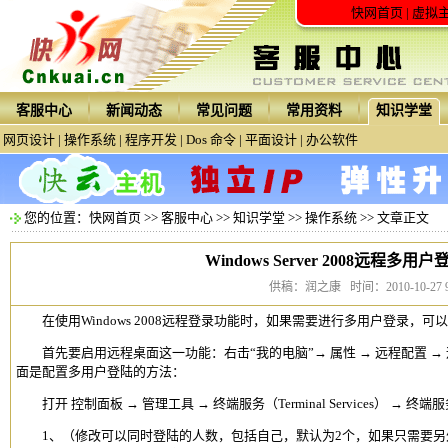
快网首页
|
虚拟
客服中心
新闻动态
常见问题
常用资料
知识学堂
网页设计
|
操作系统
|
程序开发
|
Dos 命令
|
平面设计
|
办公软件
您的位置：
快网首页
>>
客服中心
>>
知识学堂
>>
操作系统
>> 文章正文
Windows Server 2008远程多
供稿：润之康 时间：2010-10-27 9:
在使用Windows 2008远程登录功能时，如果需要进行多用户登录，可
首先要启用远程桌面这一功能：右击“我的电脑”→ 属性 → 远程配置 
面是配置多用户登陆的方法：
打开 控制面板 → 管理工具 → 终端服务（Terminal Services） → 终端服务配置（
1、（修改可以同时登陆的人数，包括自己，默认为2个，如果只需要另外