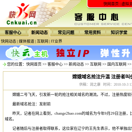
快网首页
|
虚拟
客服中心
新闻动态
常见问题
常用资料
知识学堂
快网动态
|
媒体报道
|
互联网
|
IT业界
您的位置：
快网首页
>>
客服中心
>>
新闻动态
>>
互联网
>>
国内互联网
>
嫦娥域名抢注升温 注册者叫
供稿：润之康 时间：2010-10-3 13:
嫦娥二号飞天，引发新一轮的抢注相关域名的潮流。不过，注册热度较神六
最新域名抢注：发射前
昨天，记者在网上看到，change2hao.com的域名为今年9月29日注
域名。
记者随后与注册者取得联系，这位家在辽宁的王先生表示，他不单独出售该域