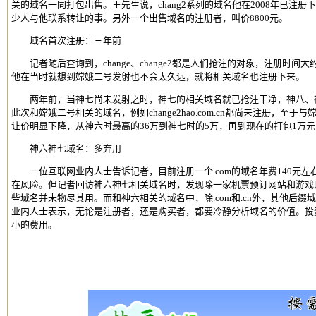
关的域名一同打包出售。王先生说，chang2系列的域名他在2008年已注册
少人与他联系转让的事。另外一个出售域名的注册者，叫价8800元。
域名首次注册：三年前
记者随后查询到，change、change2都是人们抢注的对象，注册时间大
他在当时就想到嫦娥二号发射也不会太久远，就将相关域名也注册下来。
两年前，当神七尚未发射之时，神七的相关域名就已抢注干净，神八、神
此次和嫦娥二号相关的域名，例如change2hao.com.cn都尚未注册，
让价明显下降，从神六时最高的36万到神七时的5万，再到现在的打包1万元、
神六神七域名：多弃用
一位互联网业内人士告诉记者，目前注册一个.com的域名年费140元左
在风险。但记者回访神六神七相关域名时，发现除一家机票预订网站和游戏
些域名并未物尽其用。而和神六相关的域名中，除.com和.cn外，其他后
业内人士表示，无论是注册者，还是购买者，都要冷静分析域名的价值。投
小的费用。