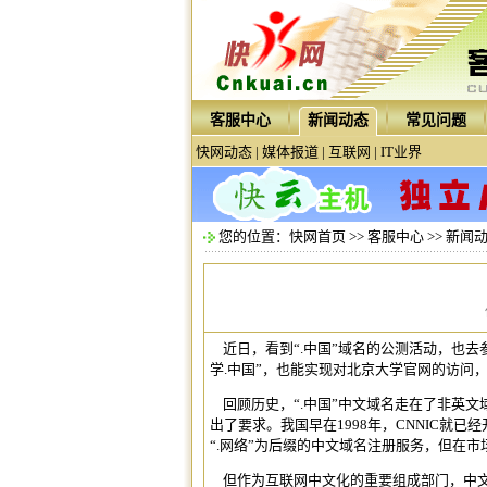
客服中心
新闻动态
常见问题
快网动态
|
媒体报道
|
互联网
|
IT业界
您的位置：
快网首页
>>
客服中心
>>
新闻
近日，看到“.中国”域名的公测活动，也去参
学.中国”，也能实现对北京大学官网的访问，
回顾历史，“.中国”
中文域名
走在了非英文
出了要求。我国早在1998年，CNNIC就已
“.网络”为后缀的中文
域名注册
服务，但在市
但作为互联网中文化的重要组成部门，
中