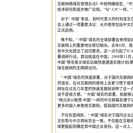
互联网络域名管理办法》中就明确规定，“
中
技术研究和逐步推广应用。”与“.CN”一样
对于“.中国”来说，划时代意义的时刻发生在
会上通过一项重要决议：允许使用包括中文在
正式启用。
殊不知，“.中国”域名的全球部署会来得如
互联网上的重要地位密切相关。去年6月，我
务中文化提出了迫切要求。这一点引起了ICAN
署调研行动，首站就选在中国；2008年11月，
中国”等非英文域名后缀快速通道实施计划(第
球互联网的无障碍访问。
“.中国”域名的快速部署，对于国内互联
然语言，在对互联网的使用上会更习惯于使
网址
在过去几年里的快速发展就说明了这一
说不是很方便。“.中国”域名的部署，就能
“杨元庆@联想.中国”一样的中文邮箱名便
更多的国人来使用互联网，提高国内互联网
不仅仅是网民，“.中国”域名对于国内企业
文形势与中文商标完全一致，不仅能在互联网
球更能起到确定其中国企业身份。这一点上，