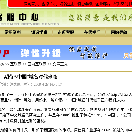
快网首页
|
虚拟主机
|
域名注册
|
特惠套餐
|
企业邮局
|
SQL空间
|
常用资料
知识学堂
走近客服
在线提问
网站导航
动态
>>
互联网
>>
国内互联网
>> 文章正文
期待“.中国”域名时代来临
供稿：润之康 时间：2009-4-28 16:40:57
加了一下，在使用的傲游浏览器地址栏试了试结果不错，又输入“http://北京
而且“。”和“.”等效，用起来非常方便。“.中国”域名时代似乎正向我们走来。
域名后缀全球部署的前面。随着互联网在全球的普及，各国都对互联网的本土化
经开始了
中文域名
的研究工作，并且在2000年推出了包括“.CN”、“.中国”、“.公司
场上并没有引起足够的重视。
文域名
的价值非凡，引起了我国政府的重视。原信息产业部在2004年通过的《