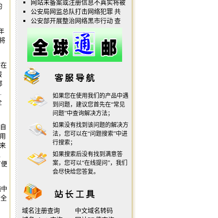
网站未备案或注册信息不真实将被
的
公安局网监总队打击网络犯罪 共
公安部开展整治网络黑市行动 查
年
将
文在
服
部
.
如果您在使用我们的产品中遇
全
到问题，建议您首先在“
常见
问题
”中查询解决方法；
如果没有找到该问题的解决方
的自
法，您可以在“
问题搜索
”中进
用
行搜索；
来
像
如果搜索后没有找到满意答
案，您可以“
在线提问
”，我们
方便
会尽快给您答复。
纯中
在全
域名注册查询
中文域名转码