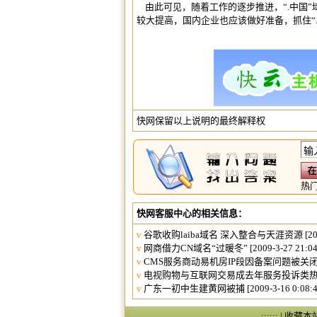
由此可见，随着工作的逐步推进，“.中国
较大提高，国内企业也应该做好准备，抓住“
快网保留以上说明的最终解释权
热
快网客服中心的相关信息：
v
谷歌收购laiba域名 深入整合与天涯资源
[20
v
网商借力CN域名“过暖冬”
[2009-3-27 21:04
v
CMS服务商动易机房IP段因备案问题被关
v
电视购物与互联网交易成去年服务投诉类
v
广东一初中生建黄网被捕
[2009-3-16 0:08:4
:::::: |
收藏本