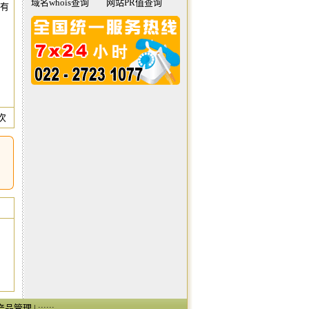
域名whois查询
网站PR值查询
会有
 次
产品管理
| ::::::