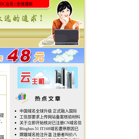
IDC业务
|
全球通邮
大
中国域名全球升级 正式融入国际
提
工信部要求上传网站备案核验材料
”、
关于立即开始核对已注册CN域名信
Blogbus 51 IT168域名遭停原因已
嫦娥域名抢注升温 注册者叫价八
中国