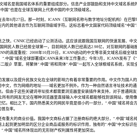
文域名
是我国域名体系的重要组成部分。信息产业部鼓励和支持
中文域名
系统
，“.中国”也是在全球互联网上代表中国的中文顶级域名。
去年6月27日。那一时刻，ICANN（互联网名称与数字地址分配机构）在巴黎
内的其他语言作为互联网顶级域字符。这标志着中文国家代码顶级域名“中国”
此之快，CNNIC已经启动了公测活动。这应该说跟我国互联网的快速发展、中
国网民人数已经居全球第一，目前网民人数已经高达2.98亿，对互联网的基础
N的高度重视：2008年10月20日，ICANN启动的中文等非英文域名后缀全球
“.中国”域名全球部署成ICANN未来3年工作重点；今年3月，ICANN发布了《“
二版)》草案，将繁体“.中國”将和简体“.中国”一起写入全球根域名系统，实现
网的发展以及提升民族文化在全球的影响力有着非常重要的作用。中文作为国人
用中文，作为网络的地址——域名更加不例外。作为一种自然语言寻址技术的
通
点。但由于这些关键词寻址技术都需要浏览器里安装插件来支持，对于普通网友
够让所有的网友无论在哪种浏览器里直接输入
中文域名
都能够找到该网站，使用
于记忆。相比之下，国内熟悉英文的网民毕竟是很小的一部分，“.中国”域名将会
的普及率。
还有重大的商业价值。我国中文商标占据了注册商标的绝大部分，“.中国”域名
上起到更加明显的区分企业商品或服务的标识作用，独有的“.中国”中文标识
“.中国”域名所体现出的无形财产权利属性将更加突出。