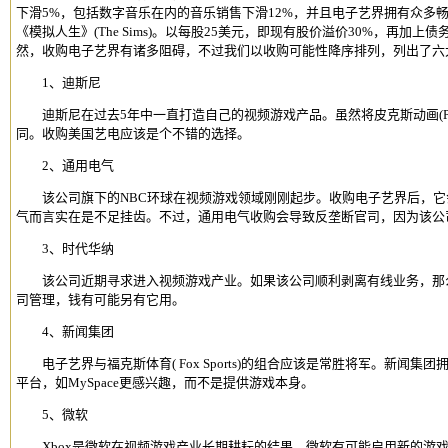
下滑5%，包括数字音乐在内的音乐销售下滑12%，并且电子艺界拥有众多畅销游
《模拟人生》(The Sims)。以每股25美元，即现有股价溢价30%，再加
然，收购电子艺界有诸多阻碍，不过我们以收购可能性降序排列，列出了六
1、迪斯尼
迪斯尼在过去5年中一直打造自己的视频游戏产品。虽然将皮克斯动画(Pi
同。收购美国艺电应该是个不错的选择。
2、通用电气
该公司旗下的NBC环球在视频游戏领域刚刚起步。收购电子艺界后，它会
气而言实在是不足挂齿。不过，通用电气收购会导致反垄断官司，因为该公司拥有动
3、时代华纳
该公司近期寻求进入视频游戏产业。如果该公司顺利剥离有线业务，那么
司管理，钱有可能另有它用。
4、新闻集团
电子艺界与福克斯体育( Fox Sports)的组合应该是常胜将军。新闻集
平台，如MySpace更感兴趣，而不是提供游戏本身。
5、微软
Xbox是微软在视频游戏产业长期耕耘的结果。微软有可能启用新的游戏