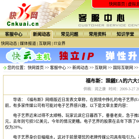
快网首页
|
虚拟
客服中心
新闻动态
常见问题
常用资料
知识学堂
快网动态
|
媒体报道
|
互联网
|
IT业界
您的位置：
快网首页
>>
客服中心
>>
新闻动态
>>
互联网
>>
国际互联网
>
福布斯：觊觎EA的六大
供稿：润之康 时间：2009-3-27 20:
导语：《福布斯》网络版近日发表文章称，在困境中挣扎的电子艺界(E
前，有多家传媒公司有可能对电子艺界感兴趣，以下是文章主要内容：
电子艺界近来过得不太顺畅，玩家讥讽它日暮西下，垂垂老矣，急于推出
元，去年则亏损5亿美元，今年的情况更糟。电子艺界的股票在去年下跌了60%，而
仅为28%。
电子艺界身价巨幅缩水，这对于前景堪忧的老牌传媒公司具有吸引力。视频