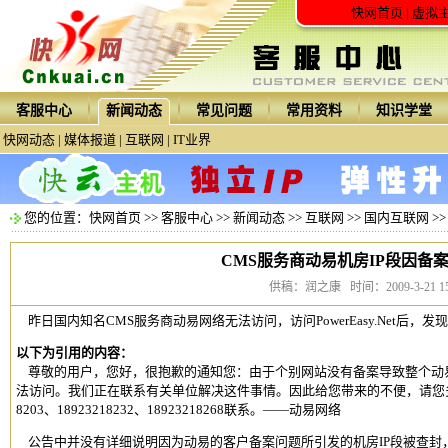
快网首页
|
虚拟
客服中心
新闻动态
常见问题
常用资料
知识学堂
快网动态
|
媒体报道
|
互联网
|
IT业界
您的位置：
快网首页
>>
客服中心
>>
新闻动态
>>
互联网
>>
国内互联网
>
CMS服务商动易机房IP段因备
供稿：润之康 时间：2009-3-21 15:
昨日国内知名CMS服务商动易网络无法访问，访问PowerEasy.Net后，
以下为引用的内容：
尊敬的用户，您好，很抱歉的通知您：由于个别网站没有备案导致整个动易
法访问。我们正在联系有关单位解决这件事情。因此给您带来的不便，请您多多
8203、18923218232、18923218268联系。——动易网络
公告中并没有详细说明因为动易的客户备案问题所引发的机房IP段被查封