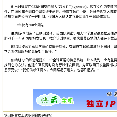
他当时建议在CERN网络内加入“超文件”(hypertext)，即在文件内
件，在1991年全球首个网页终于问世。他曾在访问中说，尝试告诉别人该
构想到面世经历了一段时间，但研发人员认定互联网诞生于1989年3月。
1993年仅有200个网站
伯纳斯-李创造了互联网雏形，美国伊利诺伊州大学学生安德烈松及伯讷则
斯-李向一些新闻机构发信息，推介该浏览器，很快世界各地的人都在下载
BBN科技公司总科学家帕特里奇就说，有同僚在1993年教他上网时，网
它会将信息服务的竞争对手摧毁。”
伯纳斯-李的理念是建立一个全球互通的信息系统，让人找到一个有重要
找到它的方法。他建立互联网时没有想过保安因素，为互联网开发重要“数
恩罗克说：“我们信赖任何人，令网络易于进入，也容许匿名。”
快网保留以上说明的最终解释权