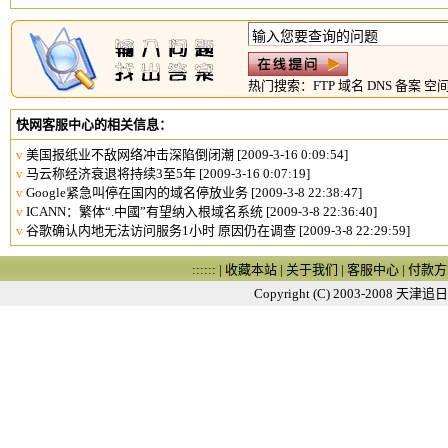
热门搜索：
FTP
域名
DNS
备案
空
快网客服中心的相关信息：
v
美国报纸业不敌网络冲击深陷倒闭潮
[2009-3-16 0:09:54]
v
马云称经济衰退将持续3至5年
[2009-3-16 0:07:19]
v
Google紧急叫停在国内的域名停放业务
[2009-3-8 22:38:47]
v
ICANN：繁体“.中國”有望纳入根域名系统
[2009-3-8 22:36:40]
v
谷歌确认内地无法访问服务1小时 原因仍在调查
[2009-3-8 22:29:59]
:::::: |
收藏本站
|
关于我们
|
客服中心
|
付款方
Copyright (C) 2003-2008
天津追日