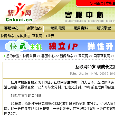
快网首页
|
虚拟
客服中心
新闻动态
常见问题
常用资料
知识学堂
快网动态
|
媒体报道
|
互联网
|
IT业界
您的位置：
快网首页
>>
客服中心
>>
新闻动态
>>
互联网
>>
国际互联网
>
互联网20岁 现成长之
供稿：润之康 时间：2009-3-16 0:1
信息时报综合报道 3月13日是互联网诞生20周年的大日子。互联网创
活出现翻天覆地变化，没人可与之分割，但谁又想到，20年前互联网的诞
1991年首个网页问世
1989年，欧洲核子研究组织(CERN)软件顾问伯纳斯-李投诉，组织人
踪，他于是在该年3月13日提交了一份计划书，向管理层建议如何更佳监察
网之父”。