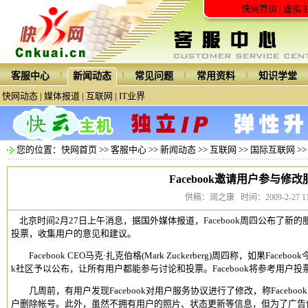
快网首页
|
虚拟
客服中心
新闻动态
常见问题
常用资料
知识学堂
快网动态
|
媒体报道
|
互联网
|
IT业界
您的位置：
快网首页
>>
客服中心
>>
新闻动态
>>
互联网
>>
国际互联网
>
Facebook邀请用户参与修
供稿：润之康 时间：2009-2-27 11:
北京时间2月27日上午消息，据国外媒体报道，Facebook周四公布了新的服
投票，收集用户的意见和建议。
Facebook CEO马克·扎克伯格(Mark Zuckerberg)周四称，如果Fac
k社区予以公布，让所有用户都能参与讨论和投票。Facebook将参考用户
几周前，有用户发现Facebook对用户服务协议进行了修改，称Facebo
户删除帐号。此外，虽然不拥有用户的照片、状态更新等信息，但为了广告创收