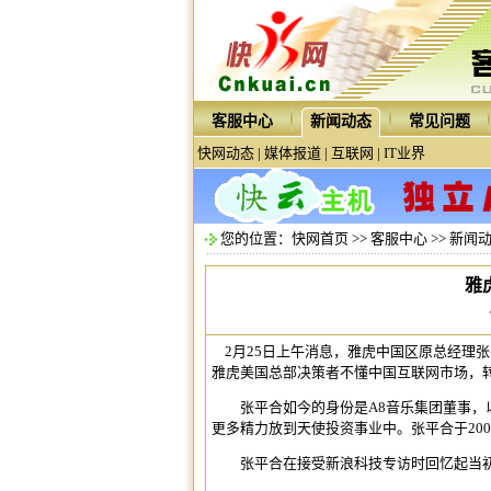
客服中心
新闻动态
常见问题
快网动态
|
媒体报道
|
互联网
|
IT业界
您的位置：
快网首页
>>
客服中心
>>
新闻
雅
2月25日上午消息，雅虎中国区原总经理
雅虎美国总部决策者不懂中国互联网市场，
张平合如今的身份是A8音乐集团董事，以
更多精力放到天使投资事业中。张平合于20
张平合在接受新浪科技专访时回忆起当初