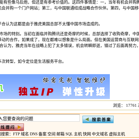
有些像马后炮，但还是有参考价值的。这四件事情是：一，当年有机会并购
机会并购一个门户网站；第三，与中国联通结成战略合作伙伴。第四，与中国移
合认为这都是由于雅虎美国总部不太懂中国市场造成的。
场的特别。当初在面临并购腾讯还是奇摩的时候，总部选择了收购奇摩，中
移动的合作，如果成了，现在都难以想象是什么局面。但在美国运营商与互联网
平合认为，雅虎当年在战略上犯了太多错误，机会转瞬即逝，错过了后面再努力
次转型，如今定位是生活服务平台。
浏览： 17761
门搜索：
FTP
域名
DNS
备案
空间
邮箱
SQL
主机
快网
中文域名
虚拟主机