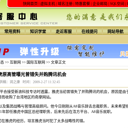
快网首页
|
虚拟主机
|
域名注册
|
特惠套餐
|
企业邮局
|
SQL空间
|
常用资料
知识学堂
走近客服
在线提问
网站导航
动态
>>
互联网
>>
国际互联网
>> 文章正文
虎原高管曝光曾错失并购腾讯机会
供稿：润之康 时间：2009-2-27 11:32:45
张平合接受新浪科技专访时透露，雅虎当初曾错失了并购腾讯的机会，原因是由
转而收购了台湾地区的奇摩网站。
及集团战略与管理高级顾问。他今日刚刚从A8音乐辞去总裁职务，未来希望
01年卸任雅虎中国区总经理职务，后来先后在浩方平台、A8音乐就职。
在雅虎的经历，坦言雅虎当时犯了太多战略性的错。