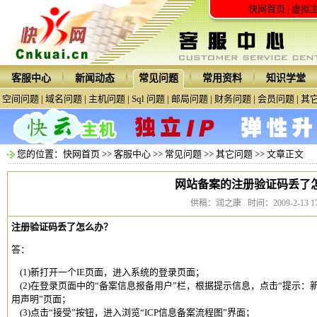
快网首页
|
虚拟
客服中心
新闻动态
常见问题
常用资料
知识学堂
空间问题
|
域名问题
|
主机问题
|
Sql 问题
|
邮局问题
|
财务问题
|
会员问题
|
其
您的位置：
快网首页
>>
客服中心
>>
常见问题
>>
其它问题
>> 文章正文
网站备案的注册验证码丢了
供稿：润之康 时间：2009-2-13 17:
注册验证码丢了怎么办？
答：
(1)新打开一个IE页面，进入系统的登录页面；
(2)在登录页面中的“备案信息报备用户”栏，根据提示信息，点击“提示：新
用声明”页面；
(3)点击“接受”按钮，进入浏览“ICP信息备案流程图”界面；