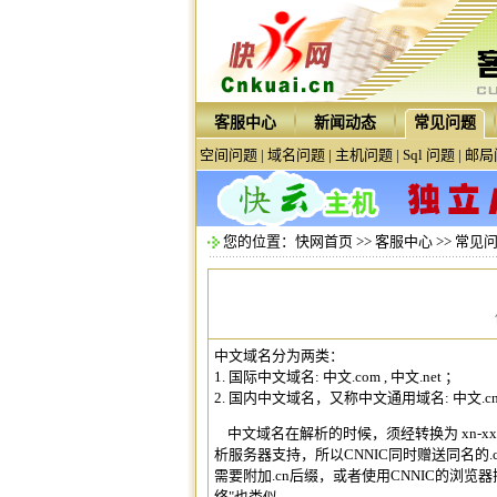
客服中心
新闻动态
常见问题
空间问题
|
域名问题
|
主机问题
|
Sql 问题
|
邮局
您的位置：
快网首页
>>
客服中心
>>
常见
中文域名
分为两类：
1. 国际
中文域名
: 中文.com , 中文.net ；
2. 国内
中文域名
，又称中文通用域名: 中文.cn ,
中文域名
在解析的时候，须经转换为 xn-xxxx
析服务器支持，所以CNNIC同时赠送同名的.c
需要附加.cn后缀，或者使用CNNIC的浏览器插件才
络"也类似。