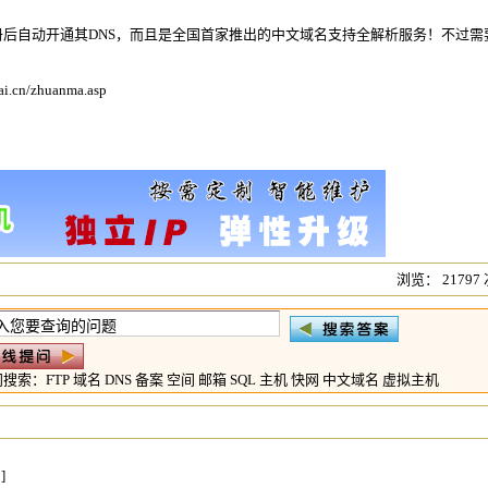
册
后自动开通其DNS，而且是全国首家推出的
中文域名
支持全解析服务！不过需
ai.cn/zhuanma.asp
浏览： 21797
门搜索：
FTP
域名
DNS
备案
空间
邮箱
SQL
主机
快网
中文域名
虚拟主机
]