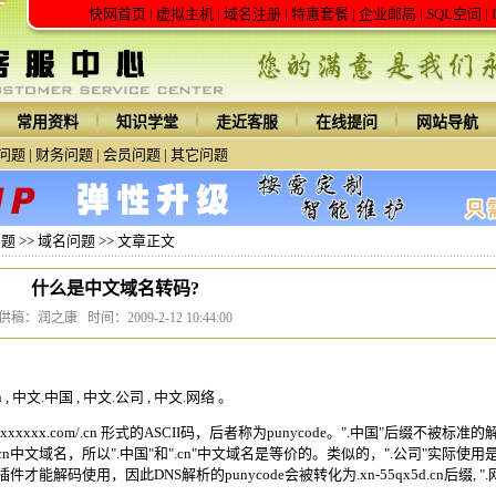
快网首页
|
虚拟主机
|
域名注册
|
特惠套餐
|
企业邮局
|
SQL空间
|
常用资料
知识学堂
走近客服
在线提问
网站导航
问题
|
财务问题
|
会员问题
|
其它问题
问题
>>
域名问题
>> 文章正文
什么是中文域名转码?
供稿：润之康 时间：2009-2-12 10:44:00
 中文.中国 , 中文.公司 , 中文.网络 。
xxxx.com/.cn 形式的ASCII码，后者称为punycode。".中国"后缀不被标准的
n
中文域名
，所以".中国"和".cn"
中文域名
是等价的。类似的，".公司"实际使用
能解码使用，因此DNS解析的punycode会被转化为.xn-55qx5d.cn后缀, ".