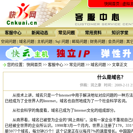
快网首页
|
虚拟
客服中心
新闻动态
常见问题
常用资料
知识学堂
空间问题
|
域名问题
|
主机问题
|
Sql 问题
|
邮局问题
|
财务问题
|
会员问题
|
其
您的位置：
快网首页
>>
客服中心
>>
常见问题
>>
域名问题
>> 文章正文
什么是域名？
供稿：润之康 时间：2009-2-11 21:
从技术上讲，域名只是一个Internet中用于解决地址对应问题的一种方法。
已经成为了全世界人的Internet，域名也自然地成为了一个社会科学名词。
从社会科学的角度看，域名已成为了Internet文化的组成部分。
从商界看，域名已被誉为企业的“网上商标”。没有一家企业不重视自己产
已经被全世界的企业所认识。1998年3月一个月内，世界上注册了179，331
册5977个域名，每分钟25个！这个记录正在以每月7%的速度增长。中国
国