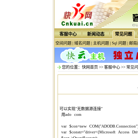
客服中心
新闻动态
常见问题
空间问题
|
域名问题
|
主机问题
|
Sql 问题
|
邮局
您的位置：
快网首页
>>
客服中心
>>
常见
可以实现"无数据源连接"
用ado com
var $con=new COM("ADODB.Connection"
var $constr="driver={Microsoft Access Dri
$con->Open($constr);