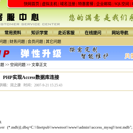
快网首页
|
虚拟主机
|
域名注册
|
特惠套餐
|
企业邮局
|
SQL空间
|
常用资料
知识学堂
走近客服
在线提问
网站导航
问题
|
财务问题
|
会员问题
|
其它问题
问题
>>
空间问题
>> 文章正文
PHP实现Access数据库连接
供稿：润之康 时间：2007-9-21 15:25:43
);
ver (*.mdb)};dbq=C:\\Inetpub\\wwwroot\\www\\admin\\access_mysql\\test.mdb"