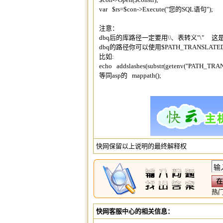
var $rs=$con->Execute("您的SQL语句");
注意：
dbq后的库路径一定要用\\, 表转义"\" 这
dbq的路径你可以使用$PATH_TRANSLA
比如:
echo addslashes(substr(getenv("PATH_TRAN
等同asp的 mappath();
快网保留以上说明的最终解释权
热
快网客服中心的相关信息：