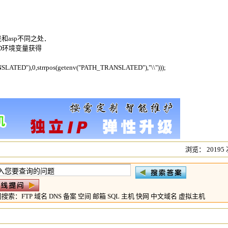
是和asp不同之处．
TED环境变量获得
SLATED"),0,strrpos(getenv("PATH_TRANSLATED"),"\\")));
浏览： 20195
门搜索：
FTP
域名
DNS
备案
空间
邮箱
SQL
主机
快网
中文域名
虚拟主机