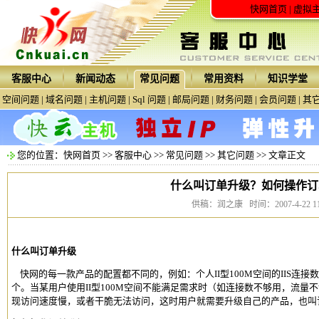
快网首页
|
虚拟
客服中心
新闻动态
常见问题
常用资料
知识学堂
空间问题
|
域名问题
|
主机问题
|
Sql 问题
|
邮局问题
|
财务问题
|
会员问题
|
其
您的位置：
快网首页
>>
客服中心
>>
常见问题
>>
其它问题
>> 文章正文
什么叫订单升级？如何操作订
供稿：润之康 时间：2007-4-22 11:
什么叫订单升级
快网的每一款产品的配置都不同的，例如：个人II型100M空间的IIS连接数是7
个。当某用户使用II型100M空间不能满足需求时（如连接数不够用，流量
现访问速度慢，或者干脆无法访问，这时用户就需要升级自己的产品，也叫