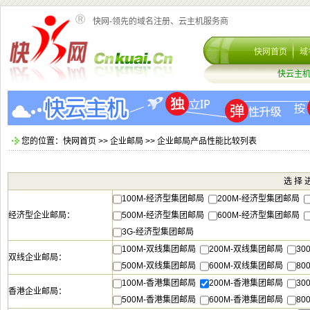
快网-领先的域名注册、云主机服务商
您的位置：
>
>> 企业邮局产品性能比较列表
100M-经济型集团邮
200M-经济型集团邮
500M-经济型集团邮
600M-经济型集团邮
3G-经济型集团邮
100M-双线集团邮
200M-双线集团邮
3
500M-双线集团邮
600M-双线集团邮
8
100M-香港集团邮
200M-香港集团邮
3
500M-香港集团邮
600M-香港集团邮
8